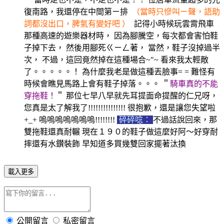
復南路，我還停在中間第ㄧ排
（當時只慘叫ㄧ聲，語助
詞都沒出口，脾氣有變好吧
）
記得小時候玩雲霄飛車
那種高速的遊樂器材時， 因為腳騰空，每次都會害怕鞋
子掉下去， 然後用腳死ㄍㄧㄥ著， 當然，鞋子沒掉過半
次， 不過，這回竟然掉在這種場合~"~ 看來我太輕敵
了。。。。。！ 為什麼我老是做這種丟臉事= = 難怪有
時候會瞧見馬路上會有鞋子掉落。。。
＂
騎車真的不能
穿拖鞋！
＂
那位七早八早就先耳提面命提醒的仁兄呀，
您真是太了解我了!!!!!!!!!!!!!!! 很抱歉，還是讓您失望啦
+_+ 嗚嗚嗚嗚嗚嗚嗚!!!!!!!!
碎碎唸：
不過話說回來，那
雙拖鞋還真耐輾 現在１９０的鞋子做這麼好阿～好穿耐
摔還有水鑚裝飾 早知道多買幾雙回家擺著汰換
載入更多
公開留言
私密留言