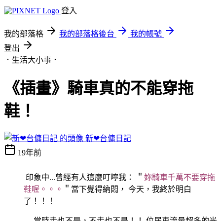
登入
我的部落格
我的部落格後台
我的帳號
登出
．生活大小事．
《插畫》騎車真的不能穿拖
鞋！
新❤台傭日記
19年前
印象中...曾經有人這麼叮嚀我： ＂
妳騎車千萬不要穿拖
鞋喔。。。
＂當下覺得納悶， 今天，我終於明白
了！！！
當時走也不是，不走也不是！！ 位居車流量超多的光