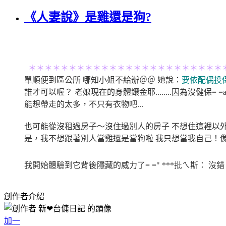
《人妻說》是雞還是狗?
＊＊＊＊＊＊＊＊＊＊＊＊＊＊＊＊＊＊＊＊＊＊＊＊
單順便到區公所 哪知小姐不給辦＠＠ 她說：
要依配偶投
誰才可以喔？ 老娘現在的身體鑲金耶........因為沒健保= 
能想帶走的太多，不只有衣物吧...
也可能從沒租過房子～沒住過別人的房子 不想住這裡以外的
是，我不想跟著別人當雞還是當狗啦 我只想當我自己！像
我開始體驗到它背後隱藏的威力了= =" ***批ㄟ斯： 
創作者介紹
加一