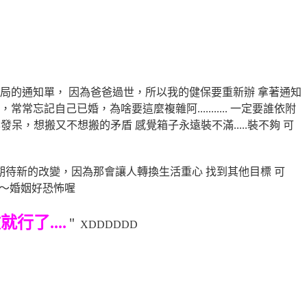
保局的通知單， 因為爸爸過世，所以我的健保要重新辦
拿著通知
，常常忘記自己已婚，為啥要這麼複雜阿........... 一定要誰依附
都盯著行李發呆，想搬又不想搬的矛盾
感覺箱子永遠裝不滿.....裝不夠 可
然期待新的改變，因為那會讓人轉換生活重心 找到其他目標 可
哇～婚姻好恐怖喔
行了....
＂ XDDDDDD