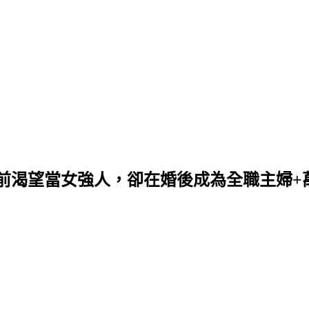
未婚前渴望當女強人，卻在婚後成為全職主婦+