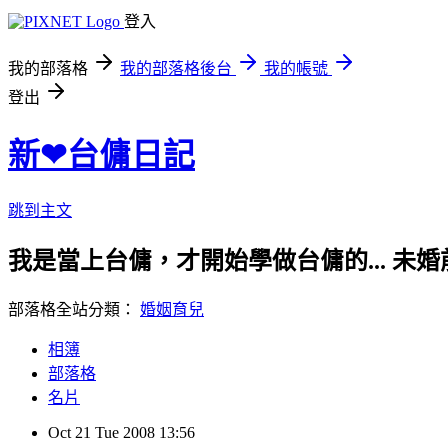
登入
我的部落格
我的部落格後台
我的帳號
登出
新❤台傭日記
跳到主文
我是當上台傭，才開始學做台傭的... 
部落格全站分類：
婚姻育兒
相簿
部落格
名片
Oct
21
Tue
2008
13:56