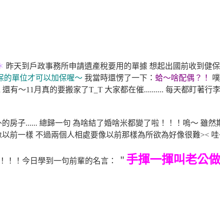
＊
昨天
到戶政事務所申請遺產稅要用的單據 想起出國前收到健
保的單位才可以加保喔～
我當時還愣了一下：
蛤～啥配偶？！
噗
=a 還有～11月真的要搬家了T_T 大家都在催.......... 每天
房子...... 總歸一句 為啥結了婚啥米都變了啦！！！嗚～ 雖
以前一樣 不過兩個人相處要像以前那樣為所欲為好像很難>< 
手揮一揮叫老公做就
沒錯！！！今日學到一句前輩的名言： ＂