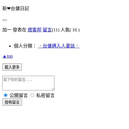
新❤台傭日記
加一 發表在
痞客邦
留言
(11)
人氣(
16
)
個人分類：
．台傭邁入人妻誌．
▲top
載入更多
公開留言
私密留言
發佈留言