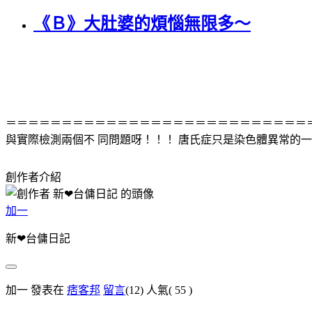
《Ｂ》大肚婆的煩惱無限多～
＝＝＝＝＝＝＝＝＝＝＝＝＝＝＝＝＝＝＝＝＝＝＝＝＝＝＝＝＝
與實際檢測兩個不 同問題呀！！！ 唐氏症只是染色體異常的
創作者介紹
加一
新❤台傭日記
加一 發表在
痞客邦
留言
(12)
人氣(
55
)