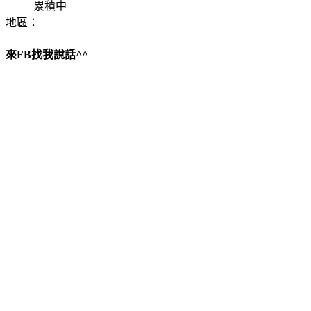
累積中
地區：
來FB找我說話^^