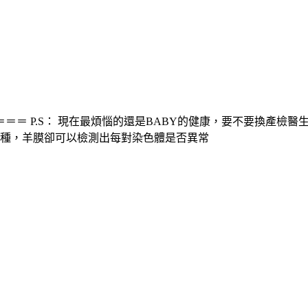
＝ P.S： 現在最煩惱的還是BABY的健康，要不要換產檢醫
一種，羊膜卻可以檢測出每對染色體是否異常