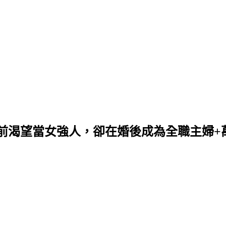
未婚前渴望當女強人，卻在婚後成為全職主婦+