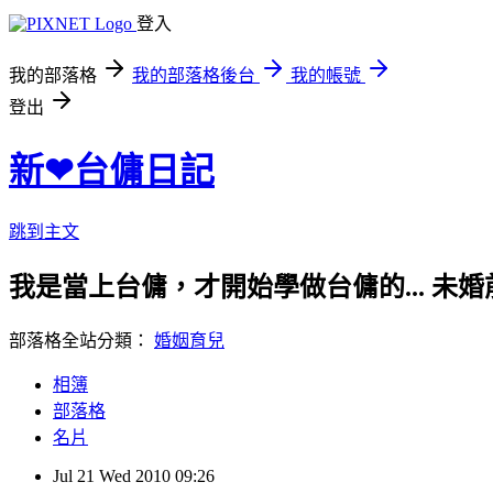
登入
我的部落格
我的部落格後台
我的帳號
登出
新❤台傭日記
跳到主文
我是當上台傭，才開始學做台傭的... 
部落格全站分類：
婚姻育兒
相簿
部落格
名片
Jul
21
Wed
2010
09:26