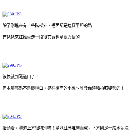
除了剛進來有一些階梯外，裡面都是這樣平坦的路
有爸爸來扛推車走一段後其實也是很方便的
很快就到隧道口了！
但本張亮點不是隧道口，是在後面的小鬼～誰教你這種拍照姿勢的！
抬頭看，隧道上方很特別唷！是以紅磚堆砌而成，下方則是一般水泥塊