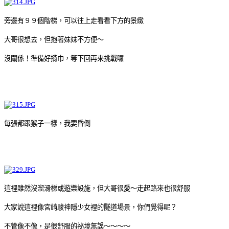
旁邊有９９個階梯，可以往上走看看下方的景緻
大哥很想去，但抱著妹妹不方便～
沒關係！準備好揹巾，等下回再來挑戰囉
每張都跟猴子一樣，我要昏倒
這裡雖然沒溜滑梯或遊樂設施，但大哥很愛～走起路來也很舒服
大家說這裡像宮崎駿神隱少女裡的隧道場景，你們覺得呢？
不管像不像，是很舒服的祕境無誤～～～～