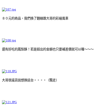
８０元的商品，我們換了麵線跟大哥的彩繪風車
還有好吃的鳳梨酥！若是超出的金額也只要補差價就可以囉～～～
大哥很識貨說想換這台。。。。（飄走）