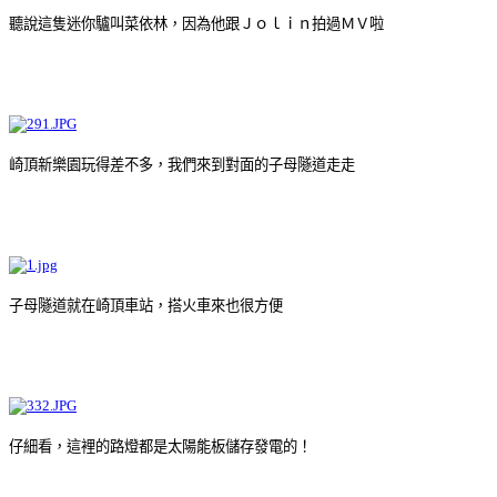
聽說這隻迷你驢叫菜依林，因為他跟Ｊｏｌｉｎ拍過ＭＶ啦
崎頂新樂園玩得差不多，我們來到對面的子母隧道走走
子母隧道就在崎頂車站，搭火車來也很方便
仔細看，這裡的路燈都是太陽能板儲存發電的！