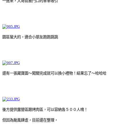
一進來，大哥就被門口的車車吸引
園區蠻大的，適合小朋友跑跑跳跳
還有一張藏寶圖～闖關完成就可以換小禮物！結果忘了～哈哈哈
後方提供露營區跟烤肉區，可以容納各５００人唷！
但因為颱風肆虐，目前還在整理，