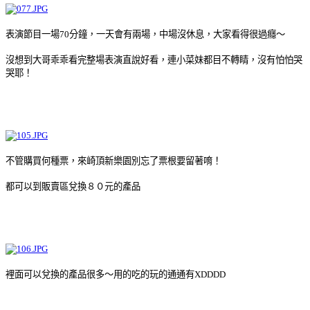
表演節目一場70分鐘，一天會有兩場，中場沒休息，大家看得很過癮～
沒想到大哥乖乖看完整場表演直說好看，連小菜妹都目不轉睛，沒有怕怕哭
哭耶！
不管購買何種票，來崎頂新樂園別忘了票根要留著唷！
都可以到販賣區兌換８０元的產品
裡面可以兌換的產品很多～用的吃的玩的通通有XDDDD