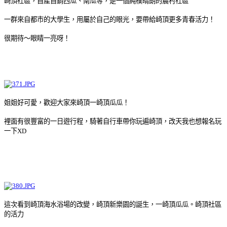
崎頂社區，自產自銷西瓜、南瓜等，是一個純樸晴朗的農村社區
一群來自都市的大學生，用屬於自己的眼光，要帶給崎頂更多青春活力！
很期待～眼睛一亮呀！
姐姐好可愛，歡迎大家來崎頂一崎頂瓜瓜！
裡面有很豐富的一日遊行程，騎著自行車帶你玩遍崎頂，改天我也想報名玩
一下XD
這次看到崎頂海水浴場的改變，崎頂新樂園的誕生，一崎頂瓜瓜。崎頂社區
的活力