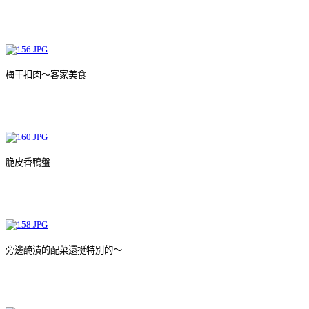
梅干扣肉～客家美食
脆皮香鴨盤
旁邊醃漬的配菜還挺特別的～