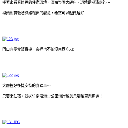
接著來看看這裡的住宿環境，濱海樂園大飯店，環境還挺清幽的～
裡頭也貫徹著綠能環保的觀念，希望可以越做越好！
門口有零食販賣機，夜裡也不怕沒東西吃XD
大廳裡好多捷安特的腳踏車～
只要來住宿，就送竹南濱海17公里海岸線美景腳踏車樂遨遊！