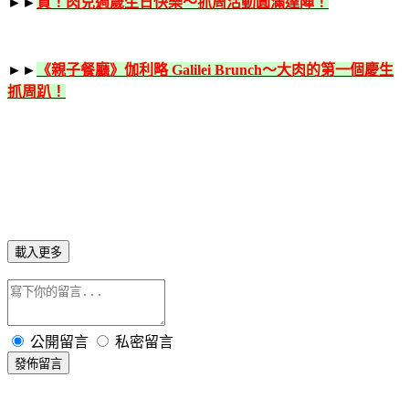
►►
賀！肉兒週歲生日快樂～抓周活動圓滿達陣！
►►
《親子餐廳》伽利略 Galilei Brunch～大肉的第一個慶生
抓周趴！
載入更多
公開留言
私密留言
發佈留言