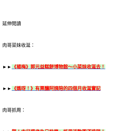
延伸閱讀
肉哥菜妹收涎：
►►
《楊梅》郭元益糕餅博物館～小菜妹收涎去！
►►
《媽呀！》有票釀阿姨陪的四個月收涎實記
肉哥抓周：