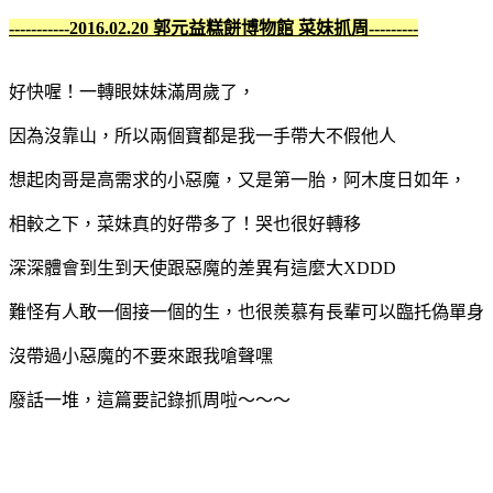
-----------2016.02.20 郭元益糕餅博物館 菜妹抓周
---------
好快喔！一轉眼妹妹滿周歲了，
因為沒靠山，所以兩個寶都是我一手帶大不假他人
想起肉哥是高需求的小惡魔，又是第一胎，阿木度日如年，
相較之下，菜妹真的好帶多了！哭也很好轉移
深深體會到生到天使跟惡魔的差異有這麼大XDDD
難怪有人敢一個接一個的生，也很羨慕有長輩可以臨托偽單身
沒帶過小惡魔的不要來跟我嗆聲嘿
廢話一堆，這篇要記錄抓周啦～～～