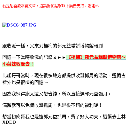
若是您喜歡本篇文章，還請幫忙點擊以下廣告支持，謝謝^^
跟收涎一樣，又來到楊梅的郭元益糕餅博物館報到
回憶一下當時收涎的記錄文►►
《楊梅》郭元益糕餅博物館～
小菜妹收涎去！
比起哥哥當時，現在很多地方都提供收涎抓周的活動，遵循古
禮外也是很棒的回憶～
因為我懶得跑太遠又想省錢，所以直接選郭元益彌月，
滿額就可以免費收涎抓周，也是很不錯的福利呢！
想當初肉哥我也是搶郭元益抓周，費了好大功夫，還衝去士林
XDDD