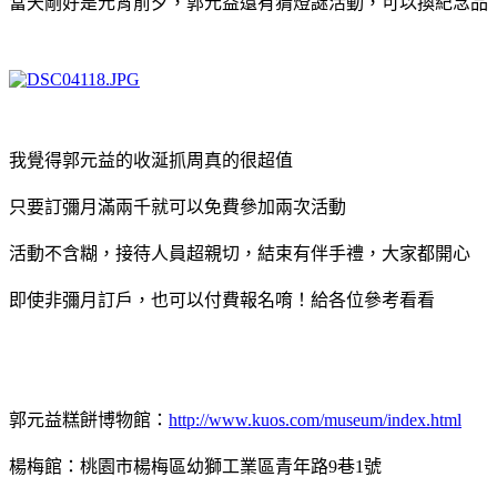
當天剛好是元宵前夕，郭元益還有猜燈謎活動，可以換紀念品
我覺得郭元益的收涎抓周真的很超值
只要訂彌月滿兩千就可以免費參加兩次活動
活動不含糊，接待人員超親切，結束有伴手禮，大家都開心
即使非彌月訂戶，也可以付費報名唷！給各位參考看看
郭元益糕餅博物館：
http://www.kuos.com/museum/index.html
楊梅館：桃園市楊梅區幼獅工業區青年路9巷1號