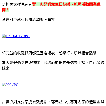
哥抓周文祥見►►
賀！肉兒週歲生日快樂～抓周活動圓滿達
陣！
其實訂戶就有保障名額啦～超推
郭元益的收涎抓周都是固定場次一起舉行，所以相當熱鬧
當天剛好遇到補班補課，很壞心的把肉哥送去上課，自己帶妹
妹來
古禮抓周是要穿虎衣戴虎帽，郭元益提供寫有名字的造型金鎖