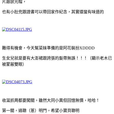
片跟狀元帽，
也有小肚兜跟證書可以帶回家作紀念，其實還蠻有味道的
難得有機會，今天幫菜妹準備的是阿花裝扮XDDDD
生女兒就是要有大澎裙跟誇張的髮帶無誤！！！（顯示老木已
被蒙蔽雙眼）
收涎抓周都要闖關，雖然大同小異但回憶無價，哈哈！
第一關，過聰（蔥）明門，希望小寶貝聰明