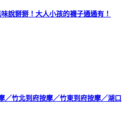
腳臭異味說掰掰！大人小孩的襪子通通有！
按摩／竹北到府按摩／竹東到府按摩／湖口