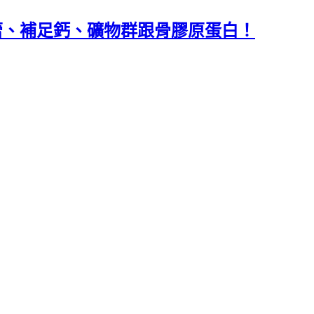
蕾、補足鈣、礦物群跟骨膠原蛋白！