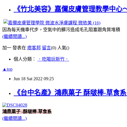
《竹北美容》嘉儞皮膚管理教學中心
​ ​
​ ​
因為每天機車代步，空氣中的髒污造成毛孔阻塞跟角質堆積
(繼續閱讀...)
加一 發表在
痞客邦
留言
(0)
人氣(
)
個人分類：
．吃喝玩新竹．
▲top
Jun
18
Sat
2022
09:25
《台中名產》鴻鼎菓子 酥啵棒-草食
鴻鼎菓子 -酥啵棒-草食系
(繼續閱讀...)