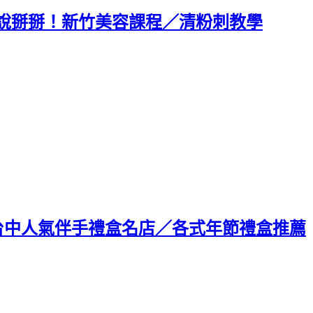
說掰掰！新竹美容課程／清粉刺教學
台中人氣伴手禮盒名店／各式年節禮盒推薦