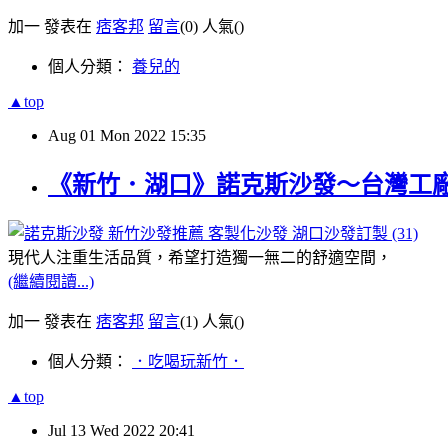
加一 發表在
痞客邦
留言
(0)
人氣(
)
個人分類：
養兒的
▲top
Aug
01
Mon
2022
15:35
《新竹．湖口》諾克斯沙發～台灣工
現代人注重生活品質，希望打造獨一無二的舒適空間，
(繼續閱讀...)
加一 發表在
痞客邦
留言
(1)
人氣(
)
個人分類：
．吃喝玩新竹．
▲top
Jul
13
Wed
2022
20:41