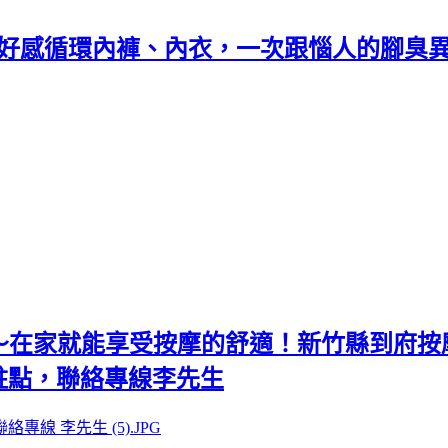
、air+好感循環內褲、內衣，一次跟惱人的
坊～在家就能享受按摩的舒適！新竹縣到府
駐點，聯絡專線李先生