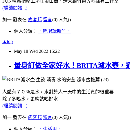
FUN輕鬆指壓工坊在金山街、清大跟竹東等地都有工作室
(繼續閱讀...)
加一 發表在
痞客邦
留言
(0)
人氣(
)
個人分類：
．吃喝玩新竹．
▲top
May
18
Wed
2022
15:22
量身訂做全家好水！BRITA濾水壺
人體有７０％是水，水對於人一天中的生活真的很重要
除了多喝水，更應該喝好水
(繼續閱讀...)
加一 發表在
痞客邦
留言
(0)
人氣(
)
個人分類：
．生活用．