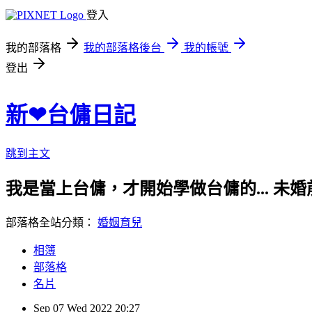
登入
我的部落格
我的部落格後台
我的帳號
登出
新❤台傭日記
跳到主文
我是當上台傭，才開始學做台傭的... 
部落格全站分類：
婚姻育兒
相簿
部落格
名片
Sep
07
Wed
2022
20:27