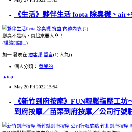
May
27
Fri
2022
13:43
《生活》夥伴生活 foota 除臭襪
腳臭不是病，臭起來要人命！
(繼續閱讀...)
加一 發表在
痞客邦
留言
(1)
人氣(
)
個人分類：
養兒的
▲top
May
20
Fri
2022
15:54
《新竹到府按摩》FUN輕鬆指壓工
到府按摩／苗栗到府按摩／公司行號