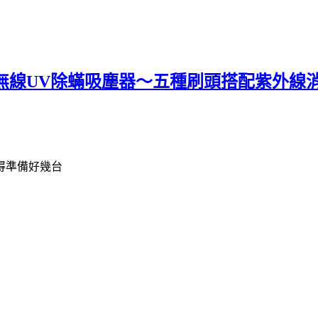
op無線UV除蟎吸塵器～五種刷頭搭配紫外
得準備好幾台