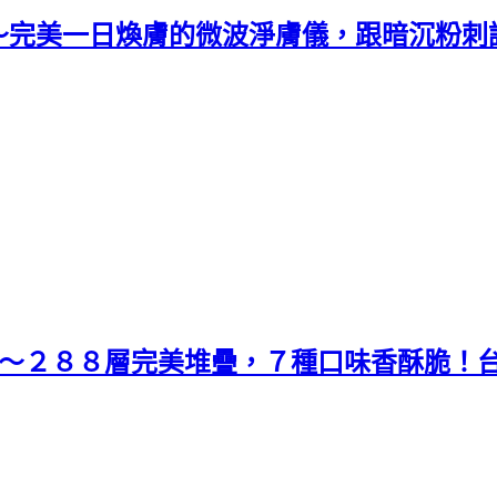
～完美一日煥膚的微波淨膚儀，跟暗沉粉刺
系～２８８層完美堆疊，７種口味香酥脆！