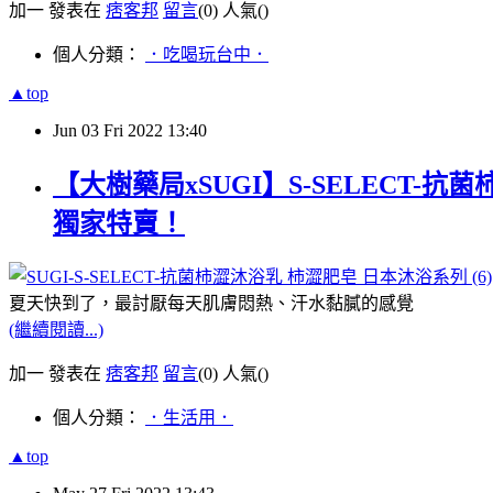
加一 發表在
痞客邦
留言
(0)
人氣(
)
個人分類：
．吃喝玩台中．
▲top
Jun
03
Fri
2022
13:40
【大樹藥局xSUGI】S-SELECT
獨家特賣！
夏天快到了，最討厭每天肌膚悶熱、汗水黏膩的感覺
(繼續閱讀...)
加一 發表在
痞客邦
留言
(0)
人氣(
)
個人分類：
．生活用．
▲top