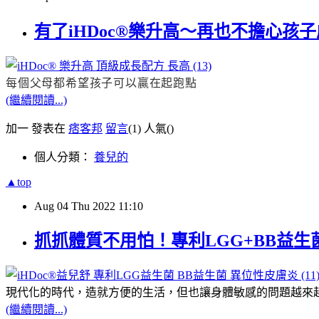
有了iHDoc®樂升高～再也不擔心
每個父母都希望孩子可以贏在起跑點
(繼續閱讀...)
加一 發表在
痞客邦
留言
(1)
人氣(
)
個人分類：
養兒的
▲top
Aug
04
Thu
2022
11:10
抓抓體質不用怕！專利LGG+BB益
現代化的時代，造就方便的生活，但也讓身體敏感的問題越來
(繼續閱讀...)