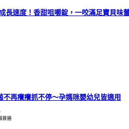
孩子成長速度！香甜咀嚼錠，一咬滿足寶貝味
生菌不再癢癢抓不停～孕媽咪嬰幼兒皆適用
越普遍