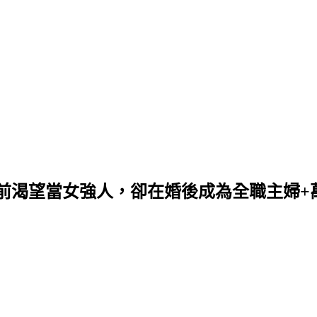
未婚前渴望當女強人，卻在婚後成為全職主婦+